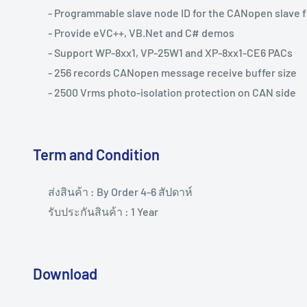
- Programmable slave node ID for the CANopen slave 
- Provide eVC++, VB.Net and C# demos
- Support WP-8xx1, VP-25W1 and XP-8xx1-CE6 PACs
- 256 records CANopen message receive buffer size
- 2500 Vrms photo-isolation protection on CAN side
Term and Condition
ส่งสินค้า : By Order 4-6 สัปดาห์
รับประกันสินค้า : 1 Year
Download