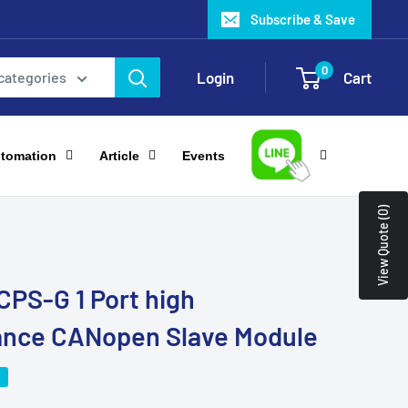
Subscribe & Save
0
Login
Cart
 categories
utomation
Article
Events
View Quote (0)
CPS-G 1 Port high
ance CANopen Slave Module