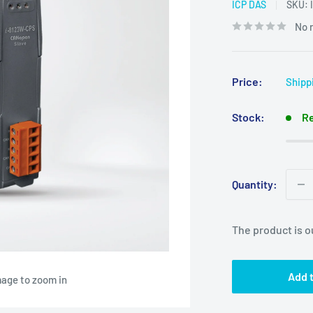
ICP DAS
SKU:
No 
Price:
Shipp
Stock:
Re
Quantity:
The product is o
Add t
mage to zoom in