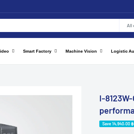
All
ideo
Smart Factory
Machine Vision
Logistic A
I-8123W-
perform
Save
14,940.00 ฿