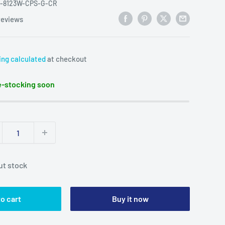
I-8123W-CPS-G-CR
reviews
ing calculated
at checkout
-stocking soon
ut stock
o cart
Buy it now