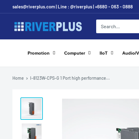
Skip
sales@riverplus.com | Line : @riverplus | +6680 - 063 - 0888
to
content
Riverplus
Promotion
Computer
IIoT
Audio/V
Home
I-8123W-CPS-G 1 Port high performance...