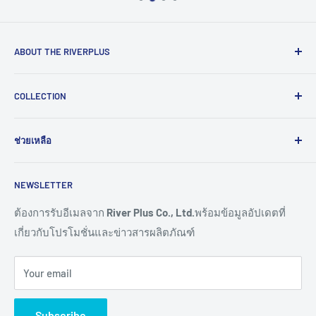
ABOUT THE RIVERPLUS
RIVERPLUS ได้เริ่มต้นเป็นผู้นำในการนำเข้า จัดจำหน่าย
COLLECTION
สินค้าและบริการเทคโนโลยีแบบครบวงจร จากทั่วโลกตั้งแต่ปี
2005 โดยมุ่งมั่นในการสร้างนวัตกรรมและนำเข้าสู่ยุคดิจิทัล
Computer
และอุตสาหกรรม 4.0
ช่วยเหลือ
HMI
Read More >>
Network
ติดต่อเรา
NEWSLETTER
Connectivity
ขอราคางานโครงการ
Remote I/O
การสั่งซื้อสินค้า
ต้องการรับอีเมลจาก
River Plus Co., Ltd.
พร้อมข้อมูลอัปเดตที่
เกี่ยวกับโปรโมชั่นและข่าวสารผลิตภัณฑ์
Sensor
การชำระเงิน
IoT Controller
การจัดส่งสินค้า
Your email
Video Wall
การขอใบเสนอราคา
Digital Signage
การรับประกันสินค้า
Subscribe