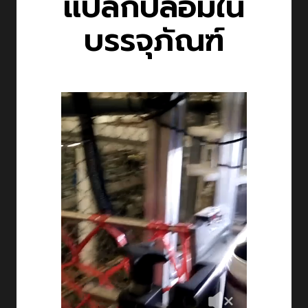
แปลกปลอมใน
บรรจุภัณฑ์