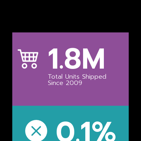
1.8
M
Total Units Shipped
Since 2009
0.1
%