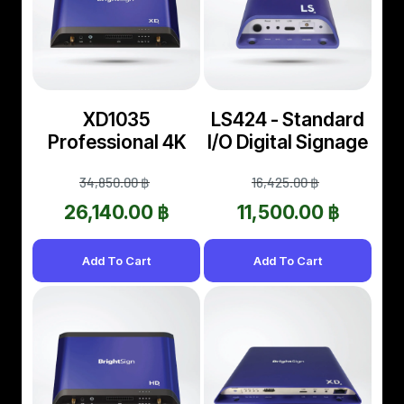
XD1035
LS424 - Standard
Professional 4K
I/O Digital Signage
Player For
Player + 64GB
34,850.00 ฿
16,425.00 ฿
Enterprise+Experiences,
Micro SD
Expanded I/O +
26,140.00 ฿
11,500.00 ฿
64GB Micro SD
Add To Cart
Add To Cart