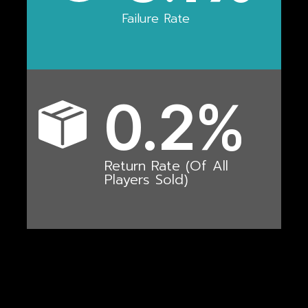
Failure Rate
0.2
%
Return Rate (of All
Players Sold)