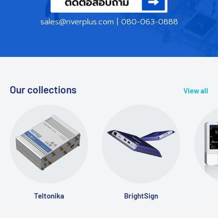
sales@riverplus.com
|
080-063-0888
Our collections
View all
Teltonika
BrightSign