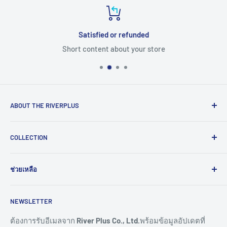
Satisfied or refunded
Short content about your store
ABOUT THE RIVERPLUS
RIVERPLUS ได้เริ่มต้นเป็นผู้นำในการนำเข้า จัดจำหน่าย
COLLECTION
สินค้าและบริการเทคโนโลยีแบบครบวงจร จากทั่วโลกตั้งแต่ปี
2005 โดยมุ่งมั่นในการสร้างนวัตกรรมและนำเข้าสู่ยุคดิจิทัล
Computer
และอุตสาหกรรม 4.0
ช่วยเหลือ
HMI
Read More >>
Network
ติดต่อเรา
NEWSLETTER
Connectivity
ขอราคางานโครงการ
Remote I/O
การสั่งซื้อสินค้า
ต้องการรับอีเมลจาก
River Plus Co., Ltd.
พร้อมข้อมูลอัปเดตที่