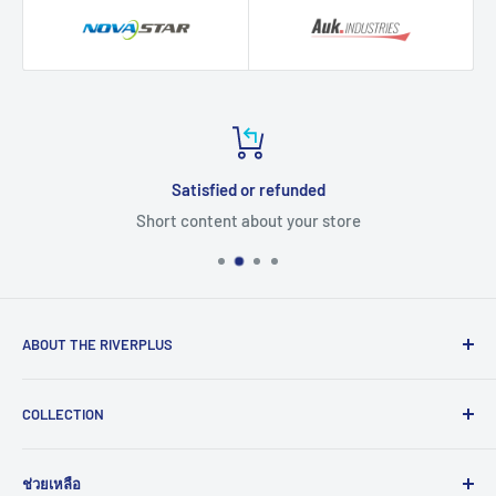
Satisfied or refunded
Short content about your store
ABOUT THE RIVERPLUS
RIVERPLUS ได้เริ่มต้นเป็นผู้นำในการนำเข้า จัดจำหน่าย
COLLECTION
สินค้าและบริการเทคโนโลยีแบบครบวงจร จากทั่วโลกตั้งแต่ปี
2005 โดยมุ่งมั่นในการสร้างนวัตกรรมและนำเข้าสู่ยุคดิจิทัล
Computer
และอุตสาหกรรม 4.0
ช่วยเหลือ
HMI