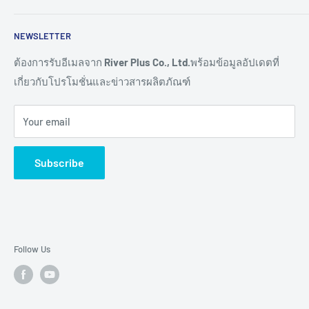
Read More >>
Network
ติดต่อเรา
NEWSLETTER
Connectivity
ขอราคางานโครงการ
Remote I/O
การสั่งซื้อสินค้า
ต้องการรับอีเมลจาก
River Plus Co., Ltd.
พร้อมข้อมูลอัปเดตที่
เกี่ยวกับโปรโมชั่นและข่าวสารผลิตภัณฑ์
Sensor
การชำระเงิน
IoT Controller
การจัดส่งสินค้า
Your email
Video Wall
การขอใบเสนอราคา
Digital Signage
การรับประกันสินค้า
Subscribe
TV & Monitor
การคืนสินค้า และการคืนเงิน
Audio/Video
ศูนย์ช่วยเหลือผลิตภัณฑ์ (Help Centers)
E-Ink Display
Pick to Light
Follow Us
AMR
Accessory
Brands