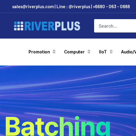
Skip
sales@riverplus.com | Line : @riverplus | +6680 - 063 - 0888
to
content
Riverplus
Promotion
Computer
IIoT
Audio/
Batching