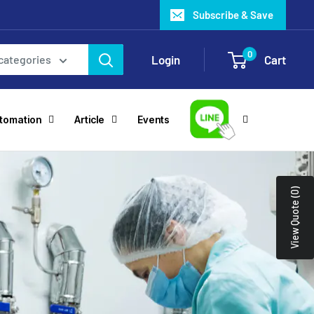
Subscribe & Save
0
Login
Cart
 categories
utomation
Article
Events
View Quote (0)