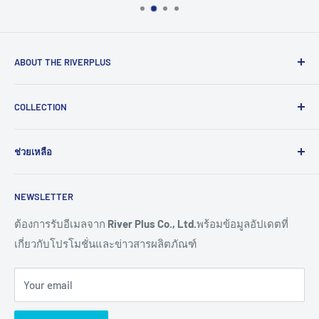
ABOUT THE RIVERPLUS
RIVERPLUS ได้เริ่มต้นเป็นผู้นำในการนำเข้า จัดจำหน่าย
COLLECTION
สินค้าและบริการเทคโนโลยีแบบครบวงจร จากทั่วโลกตั้งแต่ปี
2005 โดยมุ่งมั่นในการสร้างนวัตกรรมและนำเข้าสู่ยุคดิจิทัล
Computer
และอุตสาหกรรม 4.0
ช่วยเหลือ
HMI
Read More >>
Network
ติดต่อเรา
NEWSLETTER
Connectivity
ขอราคางานโครงการ
Remote I/O
การสั่งซื้อสินค้า
ต้องการรับอีเมลจาก
River Plus Co., Ltd.
พร้อมข้อมูลอัปเดตที่
เกี่ยวกับโปรโมชั่นและข่าวสารผลิตภัณฑ์
Sensor
การชำระเงิน
IoT Controller
การจัดส่งสินค้า
Your email
Video Wall
การขอใบเสนอราคา
Digital Signage
การรับประกันสินค้า