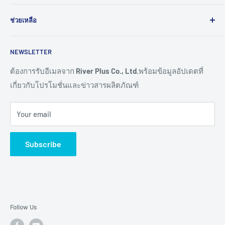
2005 โดยมุ่งมั่นในการสร้างนวัตกรรมและนำเข้าสู่ยุคดิจิทัล
Computer
และอุตสาหกรรม 4.0
ช่วยเหลือ
HMI
Read More >>
Network
ติดต่อเรา
NEWSLETTER
Connectivity
ขอราคางานโครงการ
Remote I/O
การสั่งซื้อสินค้า
ต้องการรับอีเมลจาก
River Plus Co., Ltd.
พร้อมข้อมูลอัปเดตที่
เกี่ยวกับโปรโมชั่นและข่าวสารผลิตภัณฑ์
Sensor
การชำระเงิน
IoT Controller
การจัดส่งสินค้า
Your email
Video Wall
การขอใบเสนอราคา
Digital Signage
การรับประกันสินค้า
Subscribe
TV & Monitor
การคืนสินค้า และการคืนเงิน
Audio/Video
ศูนย์ช่วยเหลือผลิตภัณฑ์ (Help Centers)
E-Ink Display
Pick to Light
Follow Us
AMR