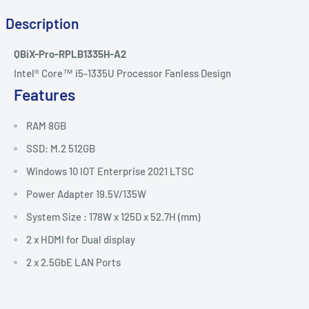
Description
QBiX-Pro-RPLB1335H-A2
Intel® Core™ i5-1335U Processor
Fanless Design
Features
RAM 8GB
SSD: M.2 512GB
Windows 10 IOT Enterprise 2021 LTSC
Power Adapter 19.5V/135W
System Size : 178W x 125D x 52.7H (mm)
2 x HDMI for Dual display
2 x 2.5GbE LAN Ports