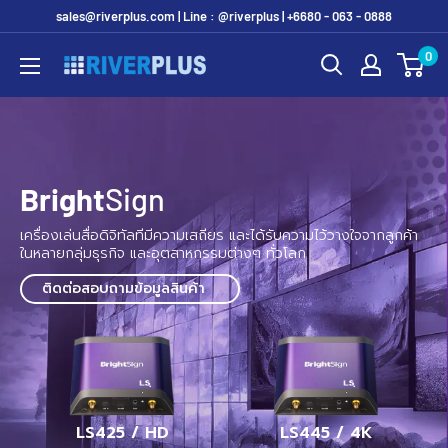
Skip
sales@riverplus.com | Line : @riverplus | +6680 - 063 - 0888
to
0
Riverplus
content
Bright
Sign
เครื่องเล่นสื่อดิจิทัลทีมีความเสถียร และได้รับความไว้วางใจ
จากลูกค้า
ในหลายกลุ่มธุรกิจ และอุตสาหกรรมต่างๆ ทั่วโลก
ติดต่อสอบถามข้อมูลสินค้า
LS425 / HD
LS445 / 4K