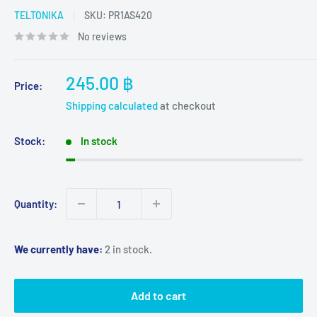
TELTONIKA
SKU:
PR1AS420
No reviews
Sale
245.00 ฿
Price:
price
Shipping calculated
at checkout
Stock:
In stock
Quantity:
We currently have:
2 in stock.
Add to cart