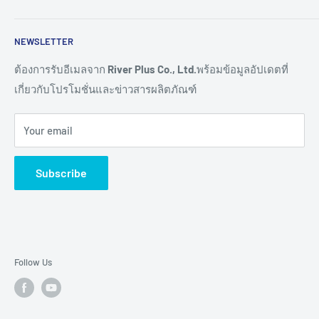
HMI
Read More >>
Network
ติดต่อเรา
NEWSLETTER
Connectivity
ขอราคางานโครงการ
Remote I/O
การสั่งซื้อสินค้า
ต้องการรับอีเมลจาก
River Plus Co., Ltd.
พร้อมข้อมูลอัปเดตที่
เกี่ยวกับโปรโมชั่นและข่าวสารผลิตภัณฑ์
Sensor
การชำระเงิน
IoT Controller
การจัดส่งสินค้า
Your email
Video Wall
การขอใบเสนอราคา
Digital Signage
การรับประกันสินค้า
Subscribe
TV & Monitor
การคืนสินค้า และการคืนเงิน
Audio/Video
ศูนย์ช่วยเหลือผลิตภัณฑ์ (Help Centers)
E-Ink Display
Pick to Light
Follow Us
AMR
Accessory
Brands