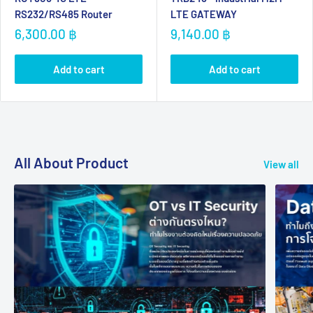
RS232/RS485 Router
LTE GATEWAY
Sale
Sale
6,300.00 ฿
9,140.00 ฿
price
price
Add to cart
Add to cart
All About Product
View all