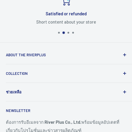
Satisfied or refunded
Short content about your store
ABOUT THE RIVERPLUS
RIVERPLUS ได้เริ่มต้นเป็นผู้นำในการนำเข้า จัดจำหน่าย
COLLECTION
สินค้าและบริการเทคโนโลยีแบบครบวงจร จากทั่วโลกตั้งแต่ปี
2005 โดยมุ่งมั่นในการสร้างนวัตกรรมและนำเข้าสู่ยุคดิจิทัล
Computer
และอุตสาหกรรม 4.0
ช่วยเหลือ
HMI
Read More >>
Network
ติดต่อเรา
NEWSLETTER
Connectivity
ขอราคางานโครงการ
Remote I/O
การสั่งซื้อสินค้า
ต้องการรับอีเมลจาก
River Plus Co., Ltd.
พร้อมข้อมูลอัปเดตที่
เกี่ยวกับโปรโมชั่นและข่าวสารผลิตภัณฑ์
Sensor
การชำระเงิน