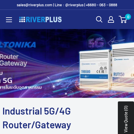
Skip
sales@riverplus.com | Line : @riverplus | +6680 - 063 - 0888
to
0
Riverplus
content
Industrial 5G/4G
View Quote (0)
Router/Gateway