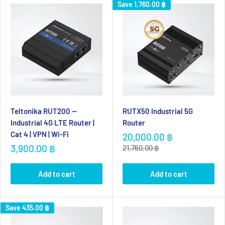
Router/Gateway ก็ไม่จำเป็น แต่มีหลายพื้นที่ในการทำงานที่มีข้อ
Save
1,760.00 ฿
จำกัดมากมาย โดยเฉพาะในเรื่องของต้นทุนในการเดินสาย หรือแม้
กระทั่งสถานการณ์ที่เป็นไปไม่ได้เลยในการใช้ Wire เครือข่าย อย่าง
mobile station เช่น รถบัส รถเมล์ เป็นต้น LTE Router/Gateway จึง
เข้ามาแก้ปัญหานี้ได้เป็นอย่างดี
Teltonika
Industrial Router/Gateway
เราเตอร์ที่ถูกออกแบบมาให้มีขนาดเล็กกระทัดรัด ราคาประหยัด
Teltonika RUT200 —
RUTX50 Industrial 5G
Industrial 4G LTE Router |
Router
เหมาะกับการทำงานในพื้นที่ห่างไกล สภาพแวดล้อมที่ร้อนหรือเย็นจัด
Cat 4 | VPN | Wi-Fi
Sale
20,000.00 ฿
หรือในโรงงานอุตสาหกรรม รองรับการทำงานหลากหลายรูปแบบ
price
Sale
3,900.00 ฿
Regular
21,760.00 ฿
ด้วยฟีเจอร์ที่แตกต่างจากเราเตอร์ทั่วไป
price
price
5G Router
มีบทบาทสำคัญในการทำให้ผู้ใช้งานสามารถใช้ประโยชน์
Add to cart
Add to cart
จากระบบเครือข่าย 5G ที่ทันสมัยและทรงพลังได้อย่างเต็มที่ การเลือก
อุปกรณ์ 5G Router มีผลต่อประสิทธิภาพในการสื่อสารเป็นอย่างมาก
Save
435.00 ฿