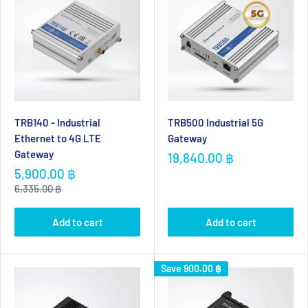
ตัวอย่างการนำไปใช้งานและ Application
TRB140 - Industrial
TRB500 Industrial 5G
5G/4G
5G/4G
LTE router
สร้าง
Ethernet to 4G LTE
Gateway
Router/Gateway
ตัว
Router/Gateway
ปร
High Speed Wifi
Gateway
Sale
19,840.00 ฿
price
Sale
5,900.00 ฿
กลางในการเชื่อมต่อ
ะสิทธิภาพสูงสำหรับ
ผ่านเครือข่ายมือถือ
price
Regular
6,335.00 ฿
Solar plant เพื่อการ
การสื่อสารเคลื่อนที่
ที่เชื่อถือได้รองรับผู้
price
ตรวจสอบแบบเรียล
สร้างการเข้าถึงได้
ใช้ได้หลายคน เป็น
Add to cart
Add to cart
ไทม์ โดยไม่ต้องเดิน
จากระยะไกล
วิธีที่ใช้ง่ายและ
ทางไปที่ไซต์
สามารถดูภาพจาก
ประหยัดในการให้
Save
900.00 ฿
สามารถดูสถานะ
กล้องวงจรปิดเพื่อ
บริการอินเทอร์เน็ต
และตั้งค่าแม้อยู่ใน
การตรวจสอบได้
แบบไร้สายแบบ
ระยะไกลได้
แบบเรียลไทม์
เคลื่อนที่