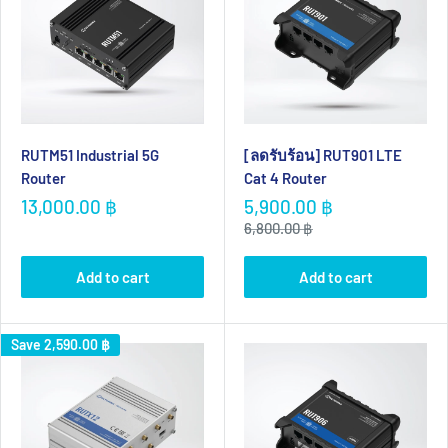
RUTM51 Industrial 5G
[ลดรับร้อน] RUT901 LTE
Router
Cat 4 Router
Sale
Sale
13,000.00 ฿
5,900.00 ฿
price
price
Regular
6,800.00 ฿
price
Add to cart
Add to cart
Save
2,590.00 ฿