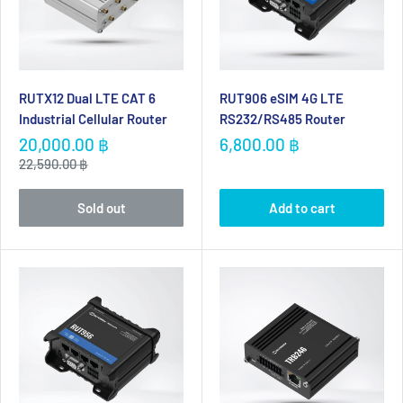
RUTX12 Dual LTE CAT 6
RUT906 eSIM 4G LTE
Industrial Cellular Router
RS232/RS485 Router
Sale
Sale
20,000.00 ฿
6,800.00 ฿
price
price
Regular
22,590.00 ฿
price
Sold out
Add to cart