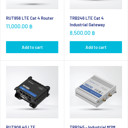
RUT956 LTE Cat 4 Router
TRB246 LTE Cat 4
Industrial Gateway
Sale
11,000.00 ฿
price
Sale
8,500.00 ฿
price
Add to cart
Add to cart
RUT906 4G LTE
TRB245 - Industrial M2M