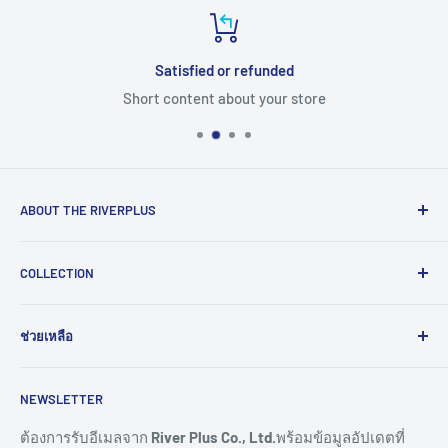
Satisfied or refunded
Short content about your store
ABOUT THE RIVERPLUS
RIVERPLUS ได้เริ่มต้นเป็นผู้นำในการนำเข้า จัดจำหน่าย
COLLECTION
สินค้าและบริการเทคโนโลยีแบบครบวงจร จากทั่วโลกตั้งแต่ปี
2005 โดยมุ่งมั่นในการสร้างนวัตกรรมและนำเข้าสู่ยุคดิจิทัล
Computer
และอุตสาหกรรม 4.0
ช่วยเหลือ
HMI
Read More >>
Network
ติดต่อเรา
NEWSLETTER
Connectivity
ขอราคางานโครงการ
Remote I/O
การสั่งซื้อสินค้า
ต้องการรับอีเมลจาก
River Plus Co., Ltd.
พร้อมข้อมูลอัปเดตที่