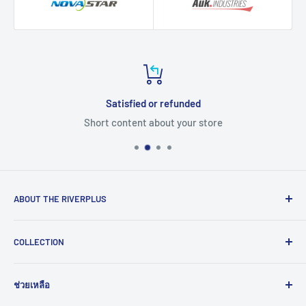
Satisfied or refunded
Short content about your store
ABOUT THE RIVERPLUS
RIVERPLUS ได้เริ่มต้นเป็นผู้นำในการนำเข้า จัดจำหน่าย
COLLECTION
สินค้าและบริการเทคโนโลยีแบบครบวงจร จากทั่วโลกตั้งแต่ปี
2005 โดยมุ่งมั่นในการสร้างนวัตกรรมและนำเข้าสู่ยุคดิจิทัล
Computer
และอุตสาหกรรม 4.0
ช่วยเหลือ
HMI