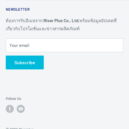
Read More >>
Network
ติดต่อเรา
NEWSLETTER
Connectivity
ขอราคางานโครงการ
Remote I/O
การสั่งซื้อสินค้า
ต้องการรับอีเมลจาก
River Plus Co., Ltd.
พร้อมข้อมูลอัปเดตที่
เกี่ยวกับโปรโมชั่นและข่าวสารผลิตภัณฑ์
Sensor
การชำระเงิน
IoT Controller
การจัดส่งสินค้า
Your email
Video Wall
การขอใบเสนอราคา
Digital Signage
การรับประกันสินค้า
Subscribe
TV & Monitor
การคืนสินค้า และการคืนเงิน
Audio/Video
ศูนย์ช่วยเหลือผลิตภัณฑ์ (Help Centers)
E-Ink Display
Pick to Light
Follow Us
AMR
Accessory
Brands