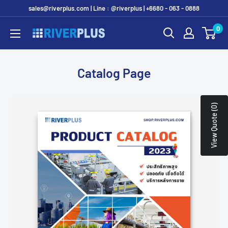
Skip
sales@riverplus.com | Line : @riverplus | +6680 - 063 - 0888
to
0
Riverplus
content
Catalog Page
View Quote (0)