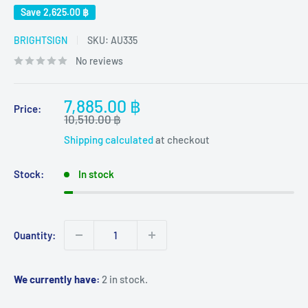
Save
2,625.00 ฿
BRIGHTSIGN
SKU:
AU335
No reviews
Sale
7,885.00 ฿
Price:
Regular
price
10,510.00 ฿
price
Shipping calculated
at checkout
Stock:
In stock
Quantity:
We currently have:
2 in stock.