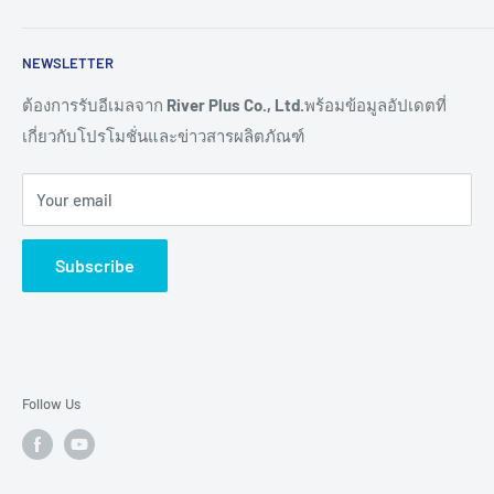
Read More >>
Network
ติดต่อเรา
NEWSLETTER
Connectivity
ขอราคางานโครงการ
Remote I/O
การสั่งซื้อสินค้า
ต้องการรับอีเมลจาก
River Plus Co., Ltd.
พร้อมข้อมูลอัปเดตที่
เกี่ยวกับโปรโมชั่นและข่าวสารผลิตภัณฑ์
Sensor
การชำระเงิน
IoT Controller
การจัดส่งสินค้า
Your email
Video Wall
การขอใบเสนอราคา
Digital Signage
การรับประกันสินค้า
Subscribe
TV & Monitor
การคืนสินค้า และการคืนเงิน
Audio/Video
ศูนย์ช่วยเหลือผลิตภัณฑ์ (Help Centers)
E-Ink Display
Pick to Light
Follow Us
AMR
Accessory
Brands