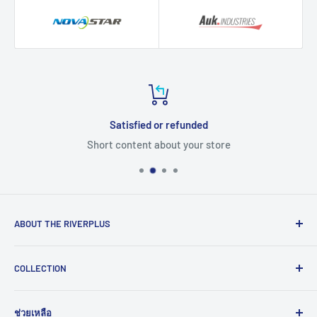
Satisfied or refunded
Short content about your store
ABOUT THE RIVERPLUS
RIVERPLUS ได้เริ่มต้นเป็นผู้นำในการนำเข้า จัดจำหน่าย
COLLECTION
สินค้าและบริการเทคโนโลยีแบบครบวงจร จากทั่วโลกตั้งแต่ปี
2005 โดยมุ่งมั่นในการสร้างนวัตกรรมและนำเข้าสู่ยุคดิจิทัล
Computer
และอุตสาหกรรม 4.0
ช่วยเหลือ
HMI