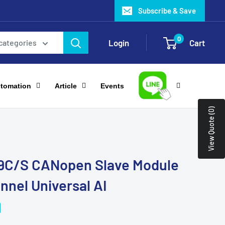
Subscribe & Save
0
Login
Cart
 categories
utomation
Article
Events
View Quote (0)
9C/S CANopen Slave Module
nnel Universal AI