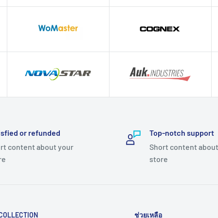
isfied or refunded
Top-notch support
rt content about your
Short content about
re
store
COLLECTION
ช่วยเหลือ