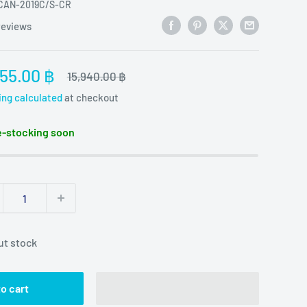
CAN-2019C/S-CR
reviews
e
955.00 ฿
Regular
15,940.00 ฿
price
ce
ing calculated
at checkout
-stocking soon
ut stock
o cart