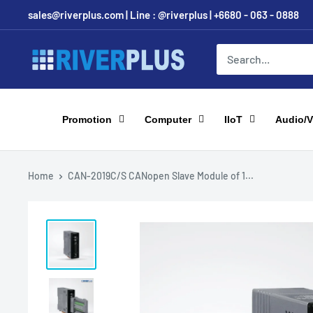
Skip
sales@riverplus.com | Line : @riverplus | +6680 - 063 - 0888
to
content
Riverplus
Promotion
Computer
IIoT
Audio/V
Home
CAN-2019C/S CANopen Slave Module of 1...