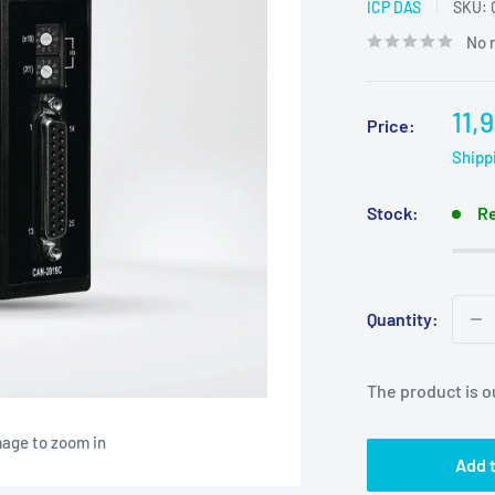
ICP DAS
SKU:
No 
Sal
11,
Price:
pri
Shipp
Stock:
Re
Quantity:
The product is o
mage to zoom in
Add t