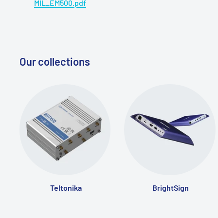
MIL_EM500.pdf
Our collections
Teltonika
BrightSign