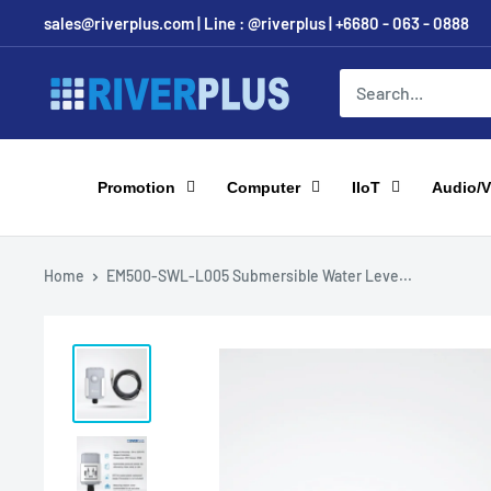
Skip
sales@riverplus.com | Line : @riverplus | +6680 - 063 - 0888
to
content
Riverplus
Promotion
Computer
IIoT
Audio/V
Home
EM500-SWL-L005 Submersible Water Leve...