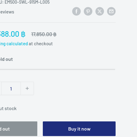
U:
EM500-SWL-915M-L005
reviews
e
388.00 ฿
Regular
17,850.00 ฿
price
ce
ing calculated
at checkout
ld out
ut stock
d out
Buy it now