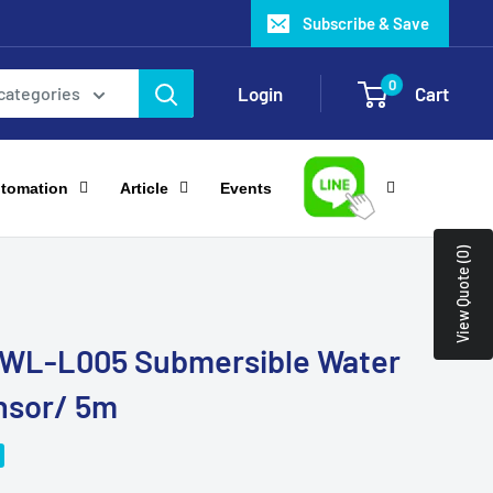
Subscribe & Save
0
Login
Cart
 categories
utomation
Article
Events
View Quote (0)
WL-L005 Submersible Water
nsor/ 5m