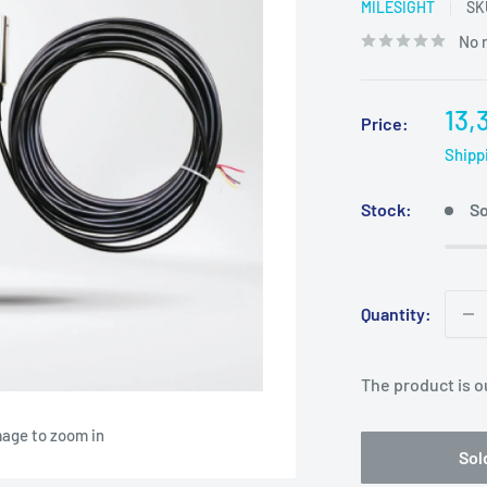
MILESIGHT
SK
No 
Sal
13,
Price:
pri
Shipp
Stock:
So
Quantity:
The product is o
mage to zoom in
Sol