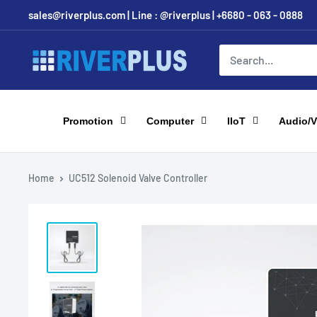
Skip
sales@riverplus.com | Line : @riverplus | +6680 - 063 - 0888
to
content
Riverplus
Promotion
Computer
IIoT
Audio/V
Home
UC512 Solenoid Valve Controller