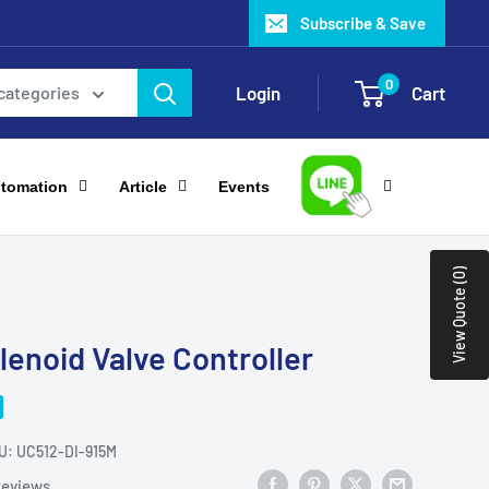
Subscribe & Save
0
Login
Cart
 categories
utomation
Article
Events
View Quote (0)
lenoid Valve Controller
U:
UC512-DI-915M
reviews