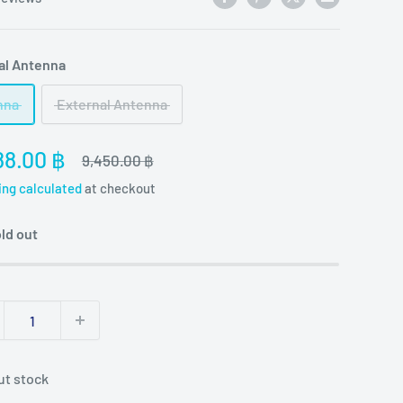
al Antenna
nna
External Antenna
e
88.00 ฿
Regular
9,450.00 ฿
price
ce
ing calculated
at checkout
ld out
ut stock