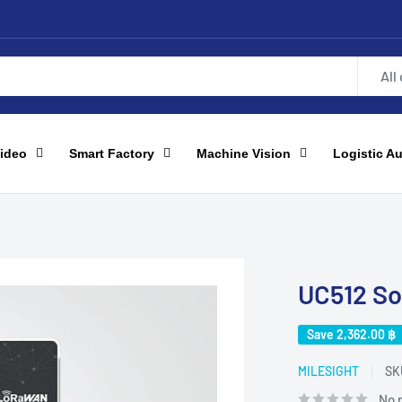
All
ideo
Smart Factory
Machine Vision
Logistic A
UC512 So
Save
2,362.00 ฿
MILESIGHT
SK
No 