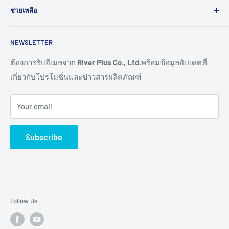
และอุตสาหกรรม 4.0
ช่วยเหลือ
HMI
Read More >>
Network
ติดต่อเรา
NEWSLETTER
Connectivity
ขอราคางานโครงการ
Remote I/O
การสั่งซื้อสินค้า
ต้องการรับอีเมลจาก
River Plus Co., Ltd.
พร้อมข้อมูลอัปเดตที่
เกี่ยวกับโปรโมชั่นและข่าวสารผลิตภัณฑ์
Sensor
การชำระเงิน
IoT Controller
การจัดส่งสินค้า
Your email
Video Wall
การขอใบเสนอราคา
Digital Signage
การรับประกันสินค้า
Subscribe
TV & Monitor
การคืนสินค้า และการคืนเงิน
Audio/Video
ศูนย์ช่วยเหลือผลิตภัณฑ์ (Help Centers)
E-Ink Display
Pick to Light
Follow Us
AMR
Accessory