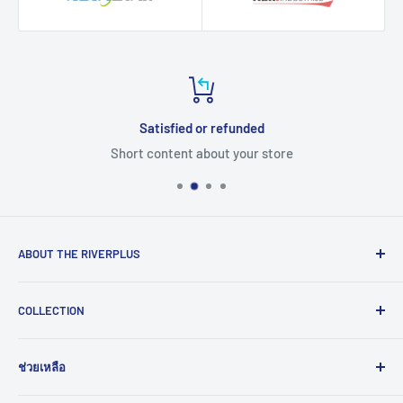
Satisfied or refunded
Short content about your store
ABOUT THE RIVERPLUS
RIVERPLUS ได้เริ่มต้นเป็นผู้นำในการนำเข้า จัดจำหน่าย
COLLECTION
สินค้าและบริการเทคโนโลยีแบบครบวงจร จากทั่วโลกตั้งแต่ปี
2005 โดยมุ่งมั่นในการสร้างนวัตกรรมและนำเข้าสู่ยุคดิจิทัล
Computer
และอุตสาหกรรม 4.0
ช่วยเหลือ
HMI
Read More >>
Network
ติดต่อเรา