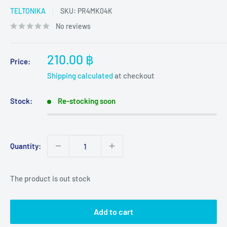
TELTONIKA
SKU:
PR4MK04K
No reviews
Sale
210.00 ฿
Price:
price
Shipping calculated
at checkout
Stock:
Re-stocking soon
Quantity:
The product is out stock
Add to cart