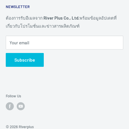
NEWSLETTER
Connectivity
ขอราคางานโครงการ
Remote I/O
การสั่งซื้อสินค้า
ต้องการรับอีเมลจาก
River Plus Co., Ltd.
พร้อมข้อมูลอัปเดตที่
เกี่ยวกับโปรโมชั่นและข่าวสารผลิตภัณฑ์
Sensor
การชำระเงิน
IoT Controller
การจัดส่งสินค้า
Your email
Video Wall
การขอใบเสนอราคา
Digital Signage
การรับประกันสินค้า
Subscribe
TV & Monitor
การคืนสินค้า และการคืนเงิน
Audio/Video
ศูนย์ช่วยเหลือผลิตภัณฑ์ (Help Centers)
E-Ink Display
Pick to Light
Follow Us
AMR
Accessory
Brands
© 2026 Riverplus