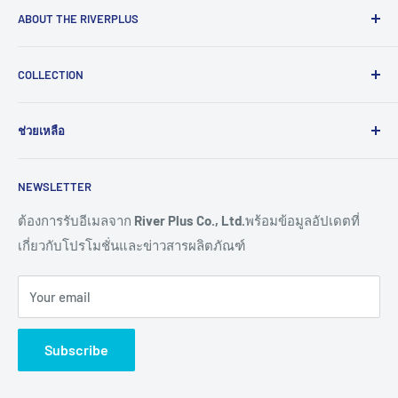
ABOUT THE RIVERPLUS
RIVERPLUS ได้เริ่มต้นเป็นผู้นำในการนำเข้า จัดจำหน่าย
COLLECTION
สินค้าและบริการเทคโนโลยีแบบครบวงจร จากทั่วโลกตั้งแต่ปี
2005 โดยมุ่งมั่นในการสร้างนวัตกรรมและนำเข้าสู่ยุคดิจิทัล
Computer
และอุตสาหกรรม 4.0
ช่วยเหลือ
HMI
Read More >>
Network
ติดต่อเรา
NEWSLETTER
Connectivity
ขอราคางานโครงการ
Remote I/O
การสั่งซื้อสินค้า
ต้องการรับอีเมลจาก
River Plus Co., Ltd.
พร้อมข้อมูลอัปเดตที่
เกี่ยวกับโปรโมชั่นและข่าวสารผลิตภัณฑ์
Sensor
การชำระเงิน
IoT Controller
การจัดส่งสินค้า
Your email
Video Wall
การขอใบเสนอราคา
Digital Signage
การรับประกันสินค้า
Subscribe
TV & Monitor
การคืนสินค้า และการคืนเงิน
Audio/Video
ศูนย์ช่วยเหลือผลิตภัณฑ์ (Help Centers)