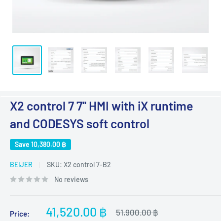
X2 control 7 7'' HMI with iX runtime
and CODESYS soft control
Save
10,380.00 ฿
BEIJER
SKU:
X2 control 7-B2
No reviews
Sale
41,520.00 ฿
Regular
51,900.00 ฿
Price:
price