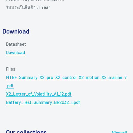
รับประกันสินค้า : 1 Year
Download
Datasheet
Download
Files
MTBF_Summary_X2_pro_X2_control_X2_motion_X2_marine_7
.pdf
X2_Letter_of_Volatility_A1_12.pdf
Battery_Test_Summary_BR2032_1.pdf
Our collections
View all