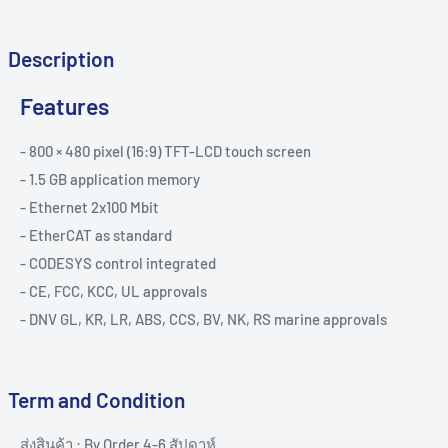
Description
Features
- 800 × 480 pixel (16:9) TFT-LCD touch screen
- 1.5 GB application memory
- Ethernet 2x100 Mbit
- EtherCAT as standard
- CODESYS control integrated
- CE, FCC, KCC, UL approvals
- DNV GL, KR, LR, ABS, CCS, BV, NK, RS marine approvals
Term and Condition
ส่งสินค้า : By Order 4-6 สัปดาห์