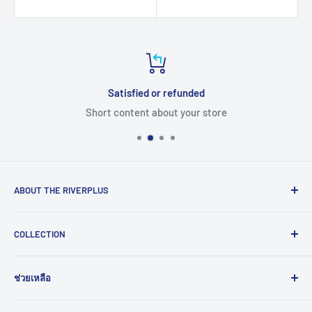
Satisfied or refunded
Short content about your store
ABOUT THE RIVERPLUS
RIVERPLUS ได้เริ่มต้นเป็นผู้นำในการนำเข้า จัดจำหน่าย
COLLECTION
สินค้าและบริการเทคโนโลยีแบบครบวงจร จากทั่วโลกตั้งแต่ปี
2005 โดยมุ่งมั่นในการสร้างนวัตกรรมและนำเข้าสู่ยุคดิจิทัล
Computer
และอุตสาหกรรม 4.0
ช่วยเหลือ
HMI
Read More >>
Network
ติดต่อเรา