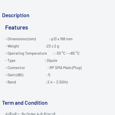
Description
Features
- Dimensions (mm)
: φ13 x 196 mm
- Weight
:23 ± 2 g
- Operating Temperature
: -30 °C ~ +85 °C
- Type
: Dipole
- Connector
: RP SMA Male (Plug)
- Gain (dBi)
: 5
- Band
: 2.4 ~ 2.5GHz
Term and Condition
ส่งสินค้า : By Order 4-6 สัปดาห์