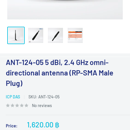
ANT-124-05 5 dBi, 2.4 GHz omni-
directional antenna (RP-SMA Male
Plug)
ICP DAS
SKU:
ANT-124-05
No reviews
Sale
1,620.00 ฿
Price: