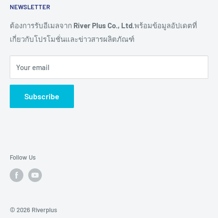
NEWSLETTER
Connectivity
ขอราคางานโครงการ
Remote I/O
การสั่งซื้อสินค้า
ต้องการรับอีเมลจาก
River Plus Co., Ltd.
พร้อมข้อมูลอัปเดตที่
เกี่ยวกับโปรโมชั่นและข่าวสารผลิตภัณฑ์
Sensor
การชำระเงิน
IoT Controller
การจัดส่งสินค้า
Your email
Video Wall
การขอใบเสนอราคา
Digital Signage
การรับประกันสินค้า
Subscribe
TV & Monitor
การคืนสินค้า และการคืนเงิน
Audio/Video
ศูนย์ช่วยเหลือผลิตภัณฑ์ (Help Centers)
E-Ink Display
Pick to Light
Follow Us
AMR
Accessory
Brands
© 2026 Riverplus