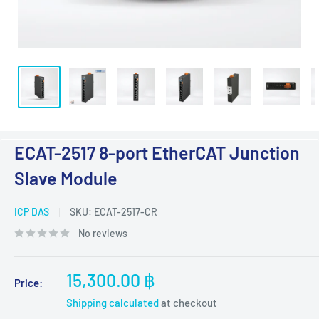
ECAT-2517 8-port EtherCAT Junction
Slave Module
ICP DAS
SKU:
ECAT-2517-CR
No reviews
Sale
15,300.00 ฿
Price:
price
Shipping calculated
at checkout