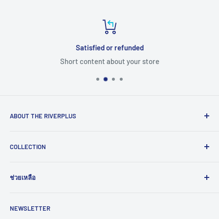
Satisfied or refunded
Short content about your store
ABOUT THE RIVERPLUS
RIVERPLUS ได้เริ่มต้นเป็นผู้นำในการนำเข้า จัดจำหน่าย
COLLECTION
สินค้าและบริการเทคโนโลยีแบบครบวงจร จากทั่วโลกตั้งแต่ปี
2005 โดยมุ่งมั่นในการสร้างนวัตกรรมและนำเข้าสู่ยุคดิจิทัล
Computer
และอุตสาหกรรม 4.0
ช่วยเหลือ
HMI
Read More >>
Network
ติดต่อเรา
NEWSLETTER
Connectivity
ขอราคางานโครงการ