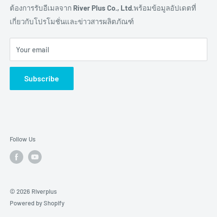
Remote I/O
การสั่งซื้อสินค้า
ต้องการรับอีเมลจาก
River Plus Co., Ltd.
พร้อมข้อมูลอัปเดตที่
เกี่ยวกับโปรโมชั่นและข่าวสารผลิตภัณฑ์
Sensor
การชำระเงิน
IoT Controller
การจัดส่งสินค้า
Your email
Video Wall
การขอใบเสนอราคา
Digital Signage
การรับประกันสินค้า
Subscribe
TV & Monitor
การคืนสินค้า และการคืนเงิน
Audio/Video
ศูนย์ช่วยเหลือผลิตภัณฑ์ (Help Centers)
E-Ink Display
Pick to Light
Follow Us
AMR
Accessory
Brands
© 2026 Riverplus
Powered by Shopify