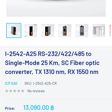
I-2542-A25 RS-232/422/485 to
Single-Mode 25 Km, SC Fiber optic
converter, TX 1310 nm, RX 1550 nm
ICP DAS
SKU:
I-2542-A25-CR
No reviews
Sale
13,090.00 ฿
Price: