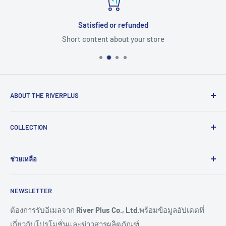
Satisfied or refunded
Short content about your store
ABOUT THE RIVERPLUS
RIVERPLUS ได้เริ่มต้นเป็นผู้นำในการนำเข้า จัดจำหน่าย
COLLECTION
สินค้าและบริการเทคโนโลยีแบบครบวงจร จากทั่วโลกตั้งแต่ปี
2005 โดยมุ่งมั่นในการสร้างนวัตกรรมและนำเข้าสู่ยุคดิจิทัล
Computer
และอุตสาหกรรม 4.0
ช่วยเหลือ
HMI
Read More >>
Network
ติดต่อเรา
NEWSLETTER
Connectivity
ขอราคางานโครงการ
Remote I/O
การสั่งซื้อสินค้า
ต้องการรับอีเมลจาก
River Plus Co., Ltd.
พร้อมข้อมูลอัปเดตที่
เกี่ยวกับโปรโมชั่นและข่าวสารผลิตภัณฑ์
Sensor
การชำระเงิน